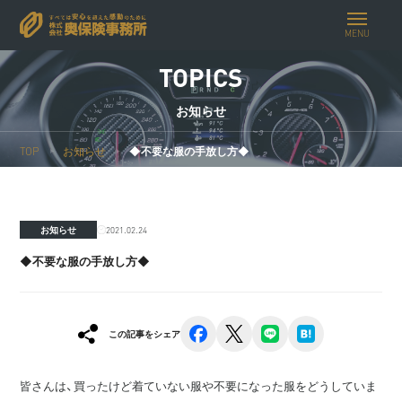
MENU
TOPICS
お知らせ
TOP
お知らせ
◆不要な服の手放し方◆
2021.02.24
お知らせ
◆不要な服の手放し方◆
facebook
x
line
hatena
この記事をシェア
皆さんは、買ったけど着ていない服や不要になった服をどうしていま