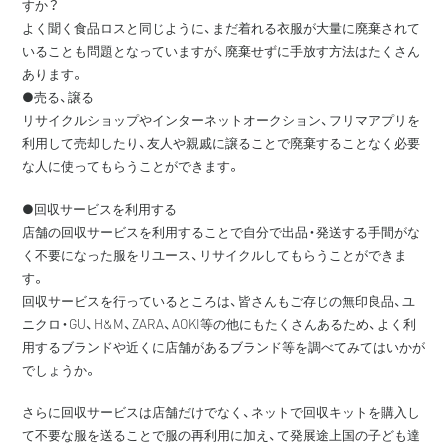
すか？
よく聞く食品ロスと同じように、まだ着れる衣服が大量に廃棄されて
いることも問題となっていますが、廃棄せずに手放す方法はたくさん
あります。
●売る、譲る
リサイクルショップやインターネットオークション、フリマアプリを
利用して売却したり、友人や親戚に譲ることで廃棄することなく必要
な人に使ってもらうことができます。
●回収サービスを利用する
店舗の回収サービスを利用することで自分で出品・発送する手間がな
く不要になった服をリユース、リサイクルしてもらうことができま
す。
回収サービスを行っているところは、皆さんもご存じの無印良品、ユ
ニクロ・GU、H&M、ZARA、AOKI等の他にもたくさんあるため、よく利
用するブランドや近くに店舗があるブランド等を調べてみてはいかが
でしょうか。
さらに回収サービスは店舗だけでなく、ネットで回収キットを購入し
て不要な服を送ることで服の再利用に加え、て発展途上国の子ども達