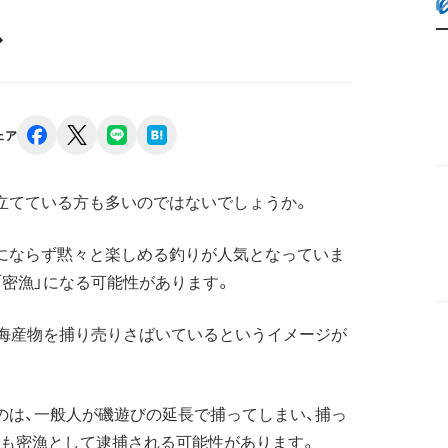
◆
facebook
x
line
hatena
ェア
立てている方も多いのではないでしょうか。
にならず黙々と楽しめる釣りが人気となっていま
「密漁」になる可能性があります。
で海産物を捕り売りさばいているというイメージが
のは、一般人が磯遊びの延長で捕ってしまい、捕っ
も密漁として逮捕される可能性があります。