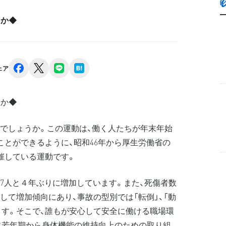
うか◆
facebook
x
line
hatena
ェア
うか◆
でしょうか。この運動は、働く人たちが年末年始
ことができるように、昭和46年から厚生労働省の
催している運動です。
67人と４年ぶりに増加しています。また、死傷者数
して増加傾向にあり、事故の型別では「転倒」、「動
ます。そこで、誰もが安心して安全に働ける職場環
に若年期から身体機能の維持向上のための取り組