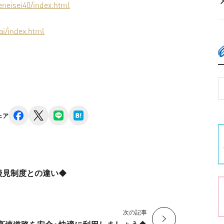
neisei40/index.html
ai/index.html
facebook
x
line
hatena
ェア
後見制度との違い◆
次の記事