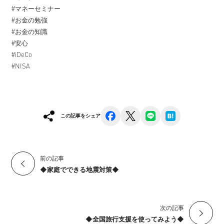
#マネーセミナー ⁠
#お金の勉強 ⁠
#お金の知識 ⁠
#安心 ⁠
#iDeCo ⁠
#NISA ⁠
facebook
x
line
hatena
この記事をシェア
前の記事
◆家庭でできる地震対策◆
次の記事
◆全国旅行支援を使ってみよう◆