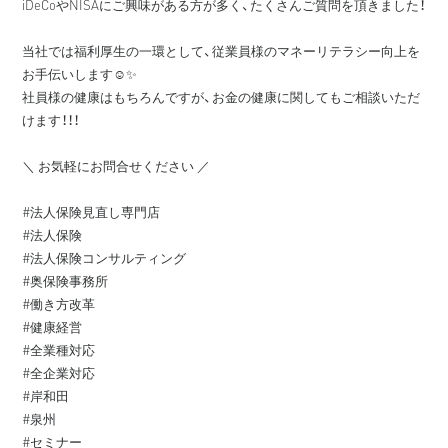
iDeCoやNISAにご興味がある方が多く、たくさんご質問を頂きました！⁠
当社では福利厚生の一環として、従業員様のマネーリテラシー向上を
お手伝いします☺️✨⁠
社員様の健康はもちろんですが、お金の健康に関してもご相談いただ
けます！！！⁠
＼ お気軽にお問合せください ／⁠
#法人保険見直し専門店⁠
#法人保険⁠
#法人保険コンサルティング⁠
#奥保険事務所⁠
#働き方改革⁠
#健康経営⁠
#全業種対応⁠
#全企業対応⁠
#岸和田⁠
#泉州⁠
#セミナー⁠