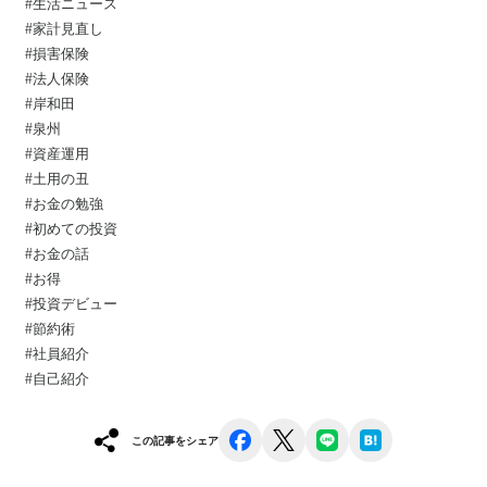
#生活ニュース
#家計見直し
#損害保険
#法人保険
#岸和田
#泉州
#資産運用⁡
#土用の丑
#お金の勉強⁡
#初めての投資⁡
#お金の話⁡
#お得⁡
#投資デビュー⁡
#節約術
#社員紹介
#自己紹介
facebook
x
line
hatena
この記事をシェア