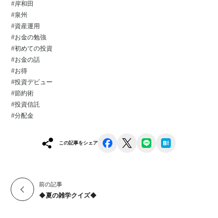
#岸和田
#泉州
#資産運用⁡
#お金の勉強⁡
#初めての投資⁡
#お金の話⁡
#お得⁡
#投資デビュー⁡
#節約術
#投資信託
#分配金
facebook
x
line
hatena
この記事をシェア
前の記事
◆夏の雑学クイズ◆