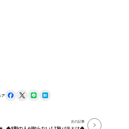
facebook
x
line
hatena
ェア
次の記事
★
◆9割の人が知らない！？秋バテとは◆