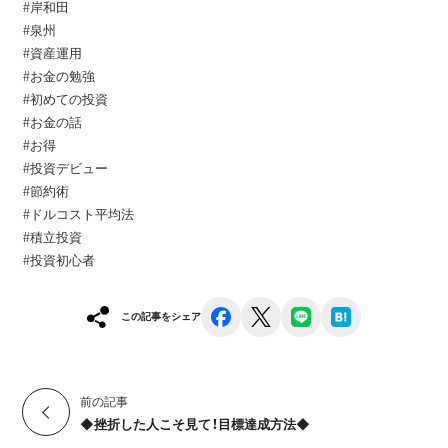
#岸和田
#泉州
#資産運用⁡
#お金の勉強⁡
#初めての投資⁡
#お金の話⁡
#お得⁡
#投資デビュー⁡
#節約術
#ドルコスト平均法
#積立投資
#投資初心者
facebook
x
line
hatena
この記事をシェア
前の記事
◆挫折した人こそ見て！目標達成方法◆