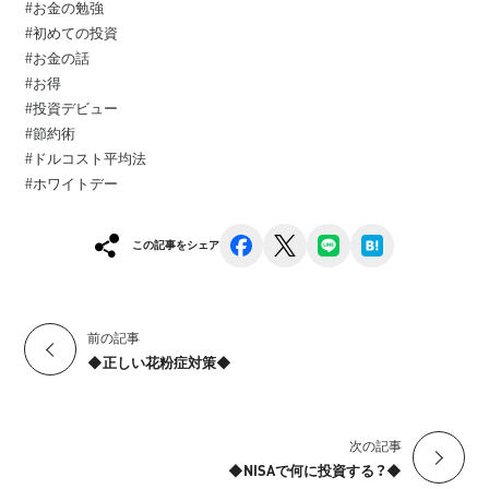
#お金の勉強⁡
#初めての投資⁡
#お金の話⁡
#お得⁡
#投資デビュー⁡
#節約術
#ドルコスト平均法
#ホワイトデー
facebook
x
line
hatena
この記事をシェア
前の記事
◆正しい花粉症対策◆
次の記事
◆NISAで何に投資する？◆