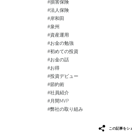
#損害保険
#法人保険
#岸和田
#泉州
#資産運用⁡
#お金の勉強⁡
#初めての投資⁡
#お金の話⁡
#お得⁡
#投資デビュー⁡
#節約術
#社員紹介
#月間MVP
#弊社の取り組み
この記事をシ