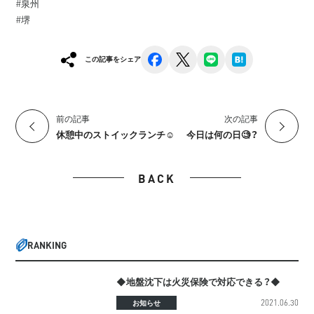
#泉州
#堺
facebook
x
line
hatena
この記事をシェア
前の記事
次の記事
休憩中のストイックランチ☺︎
今日は何の日🧐？
BACK
RANKING
◆地盤沈下は火災保険で対応できる？◆
2021.06.30
お知らせ