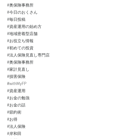
#奥保険事務所
#今日のおくさん
#毎日投稿
#資産運用の始め方
#地域密着型店舗
#お役立ち情報
#初めての投資⁡
#法人保険見直し専門店
#奥保険事務所
#家計見直し
#損害保険
#withMyFP
#資産運用⁡
#お金の勉強⁡
#お金の話⁡
#節約術
#お得⁡
#法人保険
#岸和田