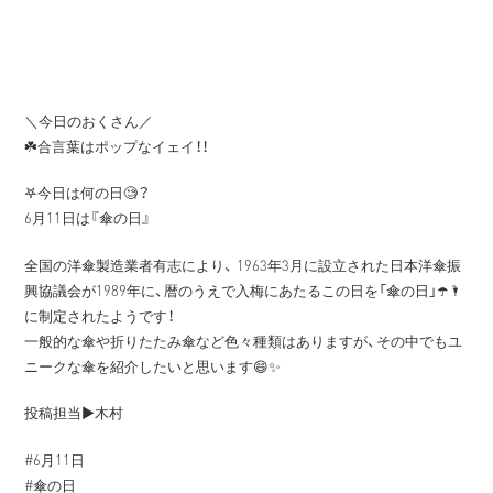
＼今日のおくさん／
☘️合言葉はポップなイェイ！！
𖤐今日は何の日🧐？
6月11日は『傘の日』
全国の洋傘製造業者有志により、 1963年3月に設立された日本洋傘振
興協議会が1989年に、暦のうえで入梅にあたるこの日を「傘の日」☂️🌂
に制定されたようです！
一般的な傘や折りたたみ傘など色々種類はありますが、その中でもユ
ニークな傘を紹介したいと思います😄✨
投稿担当▶️木村
#6月11日
#傘の日