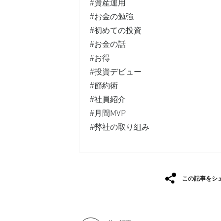
#資産運用⁡
#お金の勉強⁡
#初めての投資⁡
#お金の話⁡
#お得⁡
#投資デビュー⁡
#節約術
#社員紹介
#月間MVP
#弊社の取り組み
この記事をシ