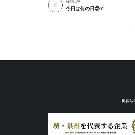
前の記事
今日は何の日🧐？
奥保険