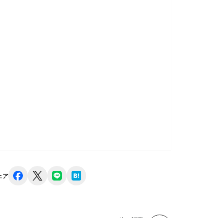
facebook
x
line
hatena
ェア