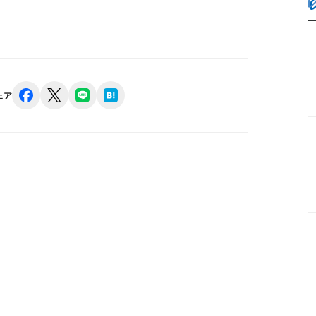
facebook
x
line
hatena
ェア