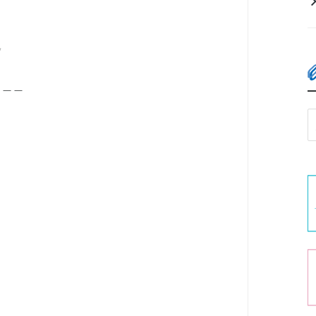
✨
＿＿＿