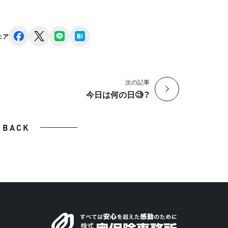
facebook
x
line
hatena
ェア
次の記事
今日は何の日🧐？
BACK