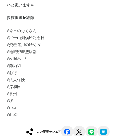
いと思います☺️
投稿担当▶️諸節
#今日のおくさん
#富士山測候所記念日
#資産運用の始め方
#地域密着型店舗
#withMyFP
#節約術
#お得⁡
#法人保険
#岸和田
#泉州
#堺
#nisa
#iDeCo
facebook
x
line
hatena
この記事をシェア