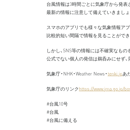
台風情報は3時間ごとに気象庁から発表
最新の情報に注意して備えていきましょ
スマホのアプリでも様々な気象情報アプ
比較的短い間隔で情報を見ることができ
しかし、SNS等の情報には不確実なもの
公式でない個人の発信は鵜呑みにせず、
気象庁・NHK・Weather News・
tenki.jp
あ
気象庁のリンク
https://www.jma.go.jp/b
#台風10号
#台風
#台風に備える