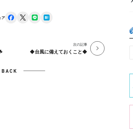
facebook
x
line
hatena
ェア
次の記事
︎
◆台風に備えておくこと◆
BACK