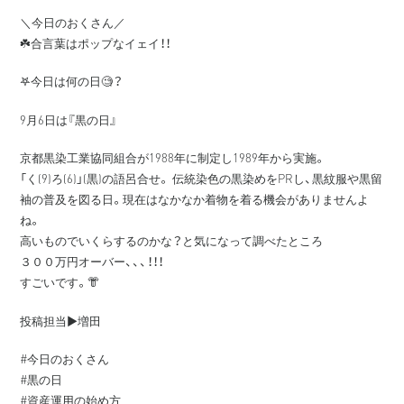
＼今日のおくさん／
☘️合言葉はポップなイェイ！！
𖤐今日は何の日🧐？
9月6日は『黒の日』
京都黒染工業協同組合が1988年に制定し1989年から実施。
「く(9)ろ(6)」(黒)の語呂合せ。 伝統染色の黒染めをPRし、黒紋服や黒留
袖の普及を図る日。現在はなかなか着物を着る機会がありませんよ
ね。
高いものでいくらするのかな？と気になって調べたところ
３００万円オーバー、、、！！！
すごいです。👘
投稿担当▶️増田
#今日のおくさん
#黒の日
#資産運用の始め方