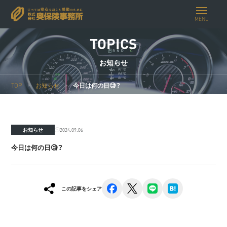
MENU
TOPICS
お知らせ
TOP
お知らせ
今日は何の日🧐？
2024.09.06
お知らせ
今日は何の日🧐？
facebook
x
line
hatena
この記事をシェア