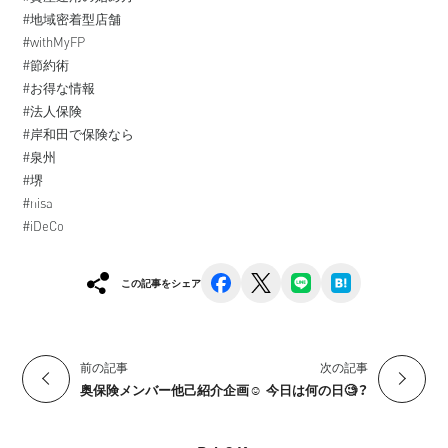
#地域密着型店舗
#withMyFP
#節約術
#お得な情報
#法人保険
#岸和田で保険なら
#泉州
#堺
#nisa
#iDeCo
facebook
x
line
hatena
この記事をシェア
前の記事
次の記事
奥保険メンバー他己紹介企画☺️
今日は何の日🧐？