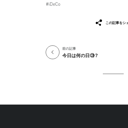
#iDeCo
この記事をシ
前の記事
今日は何の日🧐？