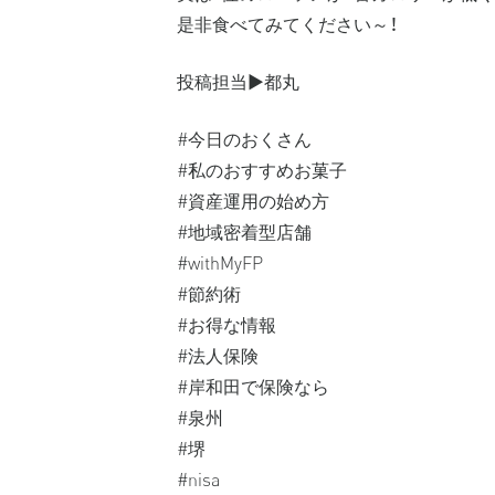
是非食べてみてください～！
投稿担当▶️都丸
#今日のおくさん
#私のおすすめお菓子
#資産運用の始め方
#地域密着型店舗
#withMyFP
#節約術
#お得な情報
#法人保険
#岸和田で保険なら
#泉州
#堺
#nisa