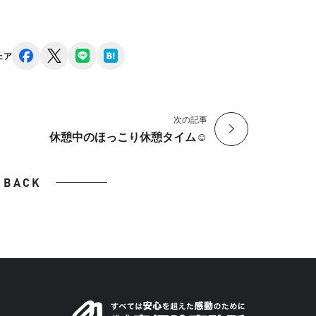
facebook
x
line
hatena
ェア
次の記事
休憩中のほっこり休憩タイム☺︎
BACK