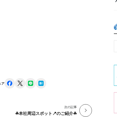
facebook
x
line
hatena
ェア
次の記事
☘︎本社周辺スポット📍のご紹介☘︎