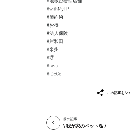
#地域密着型店舗
#withMyFP
#節約術
#お得⁡
#法人保険
#岸和田
#泉州
#堺
#nisa
#iDeCo
この記事をシ
前の記事
\ 我が家のペット🦜 /