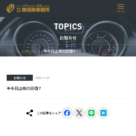
MENU
TOPICS
お知らせ
TOP
お知らせ
𖤐今日は何の日🧐？
2024.11.07
お知らせ
𖤐今日は何の日🧐？
facebook
x
line
hatena
この記事をシェア