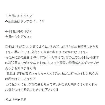
＼今日のおくさん／
☘️合言葉はポップなイェイ！！
𖤐今日は何の日🧐？
今日から冬！『立冬』
立冬は「冬が立つ」と書くように、冬の兆しが見え始める時期にあたり
ます。 暦の上では、立冬から立春の前日までが冬になります。
ちなみに次の立春は2025年2月3日だそうで、暦の上では今日から来年
の2月2日までが冬なんですね。ちょっと実際の季節感とはギャップが
あるかも知れません🤔
「最近まで半袖着てたっちゅーねん！てか、秋どこ行った？！」と思うの
は私だけでしょうか？
とにもかくにも、季節の変わり目です。みなさん体調にはくれぐれも
お気をつけて元気にお過ごし下さい！！！
投稿担当▶️長尾