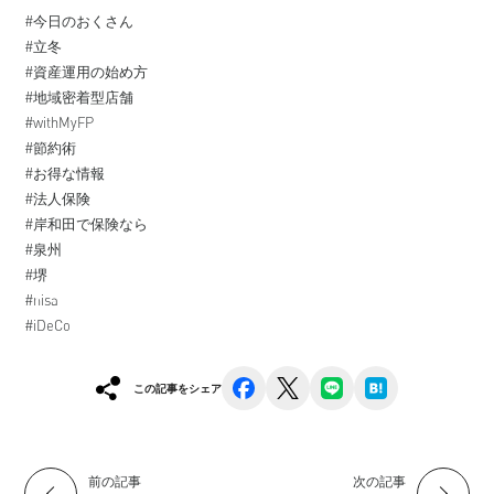
#今日のおくさん
#立冬
#資産運用の始め方
#地域密着型店舗
#withMyFP
#節約術
#お得な情報
#法人保険
#岸和田で保険なら
#泉州
#堺
#nisa
#iDeCo
facebook
x
line
hatena
この記事をシェア
前の記事
次の記事