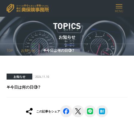
MENU
TOPICS
お知らせ
TOP
お知らせ
𖤐今日は何の日🧐？
2024.11.10
お知らせ
𖤐今日は何の日🧐？
facebook
x
line
hatena
この記事をシェア