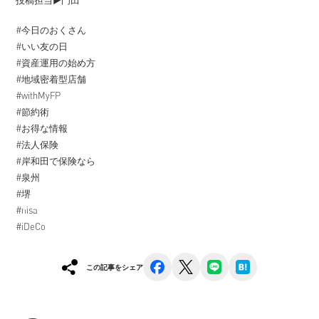
#今日のおくさん
#いい友の日
#資産運用の始め方
#地域密着型店舗
#withMyFP
#節約術
#お得な情報
#法人保険
#岸和田で保険なら
#泉州
#堺
#nisa
#iDeCo
facebook
x
line
hatena
この記事をシェア