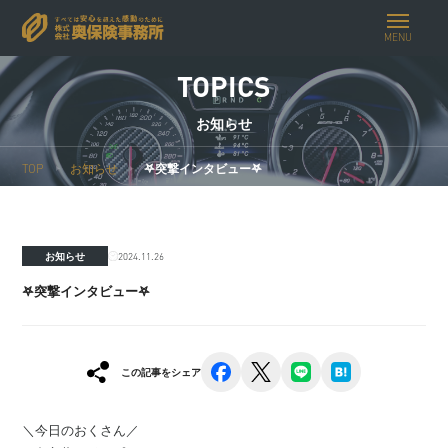
MENU
TOPICS
お知らせ
TOP
お知らせ
𖤐突撃インタビュー𖤐
2024.11.26
お知らせ
𖤐突撃インタビュー𖤐
facebook
x
line
hatena
この記事をシェア
＼今日のおくさん／