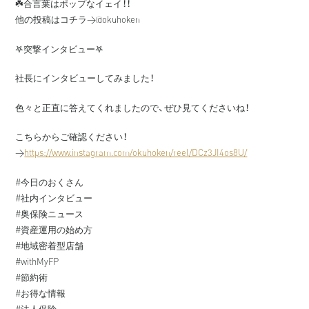
☘️合言葉はポップなイェイ！！
他の投稿はコチラ→@okuhoken
𖤐突撃インタビュー𖤐
社長にインタビューしてみました！
色々と正直に答えてくれましたので、ぜひ見てくださいね！
こちらからご確認ください！
→
https://www.instagram.com/okuhoken/reel/DCz3JI4os8U/
#今日のおくさん
#社内インタビュー
#奥保険ニュース
#資産運用の始め方
#地域密着型店舗
#withMyFP
#節約術
#お得な情報
#法人保険