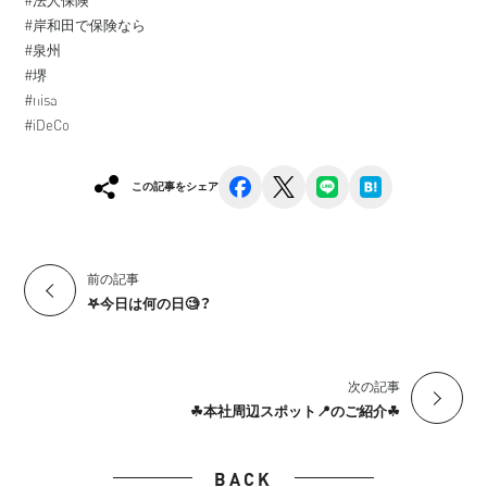
#岸和田で保険なら
#泉州
#堺
#nisa
#iDeCo
facebook
x
line
hatena
この記事をシェア
前の記事
𖤐今日は何の日🧐？
次の記事
☘︎本社周辺スポット📍のご紹介☘︎
BACK