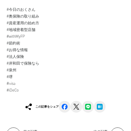
#今日のおくさん
#奥保険の取り組み
#資産運用の始め方
#地域密着型店舗
#withMyFP
#節約術
#お得な情報
#法人保険
#岸和田で保険なら
#泉州
#堺
#nisa
#iDeCo
facebook
x
line
hatena
この記事をシェア