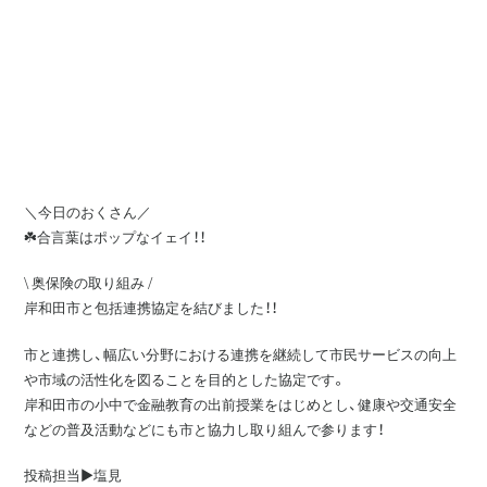
＼今日のおくさん／
☘️合言葉はポップなイェイ！！
\ 奥保険の取り組み /
岸和田市と包括連携協定を結びました！！
市と連携し、幅広い分野における連携を継続して市民サービスの向上
や市域の活性化を図ることを目的とした協定です。
岸和田市の小中で金融教育の出前授業をはじめとし、健康や交通安全
などの普及活動などにも市と協力し取り組んで参ります！
投稿担当▶️塩見