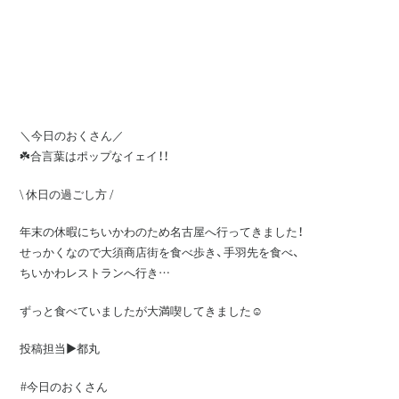
＼今日のおくさん／
☘️合言葉はポップなイェイ！！
\ 休日の過ごし方 /
年末の休暇にちいかわのため名古屋へ行ってきました！
せっかくなので大須商店街を食べ歩き、手羽先を食べ、
ちいかわレストランへ行き…
ずっと食べていましたが大満喫してきました☺
投稿担当▶️都丸
#今日のおくさん