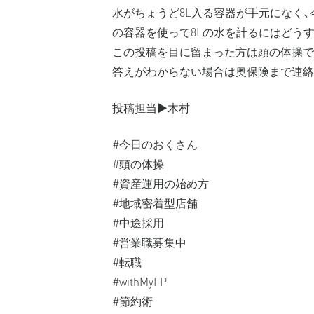
水がちょうど8L入る容器が手元になく、今
の容器を使って8Lの水を計るにはどう
この投稿を目に留まった方は頭の体操で
答えがわからない場合は奥保険まで連絡く
投稿担当▶️木村
#今日のおくさん
#頭の体操
#資産運用の始め方
#地域密着型店舗
#中途採用
#営業職募集中
#転職
#withMyFP
#節約術