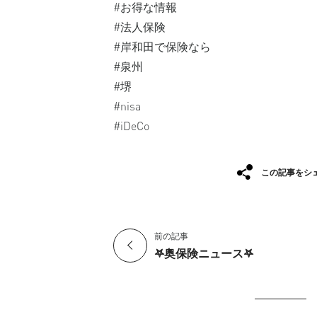
#お得な情報
#法人保険
#岸和田で保険なら
#泉州
#堺
#nisa
#iDeCo
この記事をシ
前の記事
𖤐奥保険ニュース𖤐