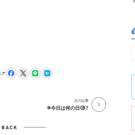
facebook
x
line
hatena
ェア
次の記事
𖤐今日は何の日🧐？
BACK