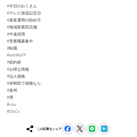
#今日のおくさん
#テレビ放送記念日
#資産運用の始め方
#地域密着型店舗
#中途採用
#営業職募集中
#転職
#withMyFP
#節約術
#お得な情報
#法人保険
#岸和田で保険なら
#泉州
#堺
#nisa
#iDeCo
facebook
x
line
hatena
この記事をシェア