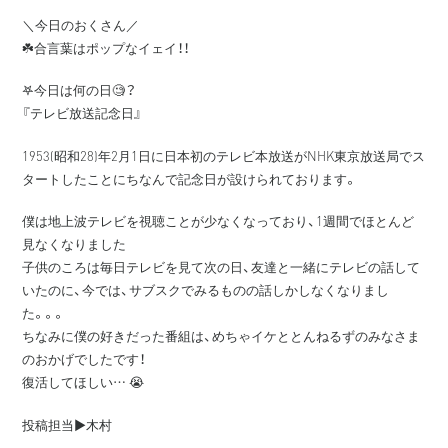
＼今日のおくさん／
☘️合言葉はポップなイェイ！！
𖤐今日は何の日🧐？
『テレビ放送記念日』
1953(昭和28)年2月1日に日本初のテレビ本放送がNHK東京放送局でス
タートしたことにちなんで記念日が設けられております。
僕は地上波テレビを視聴ことが少なくなっており、1週間でほとんど
見なくなりました
子供のころは毎日テレビを見て次の日、友達と一緒にテレビの話して
いたのに、今では、サブスクでみるものの話しかしなくなりまし
た。。。
ちなみに僕の好きだった番組は、めちゃイケととんねるずのみなさま
のおかげでしたです！
復活してほしい… 😭
投稿担当▶️木村