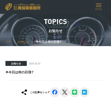
MENU
TOPICS
お知らせ
TOP
お知らせ
𖤐今日は何の日🧐？
2025.02.01
お知らせ
𖤐今日は何の日🧐？
facebook
x
line
hatena
この記事をシェア