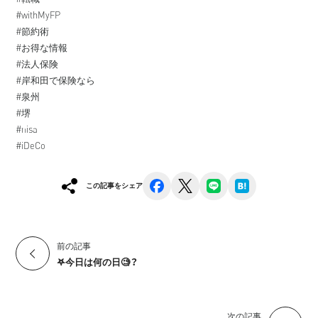
#withMyFP
#節約術
#お得な情報
#法人保険
#岸和田で保険なら
#泉州
#堺
#nisa
#iDeCo
facebook
x
line
hatena
この記事をシェア
前の記事
𖤐今日は何の日🧐？
次の記事