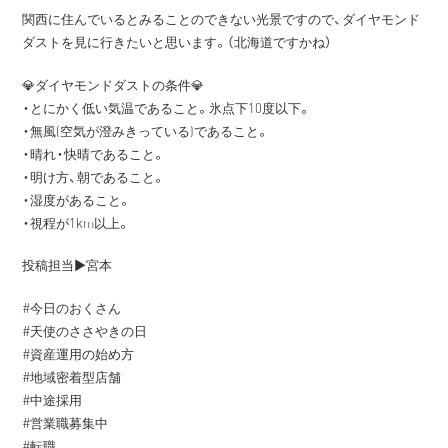
関西に住んでいるとみることのできない光景ですので、ダイヤモンド
ダストを見に行きたいと思います。（北海道ですかね）
💎ダイヤモンドダストの条件💎
・とにかく低い気温であること。氷点下10度以下。
・無風(空気が澄みきっている)であること。
・晴れ・快晴であること。
・明け方、朝であること。
・湿度があること。
・視程が1km以上。
投稿担当▶️宮本
#今日のおくさん
#天使のささやきの日
#資産運用の始め方
#地域密着型店舗
#中途採用
#営業職募集中
#転職