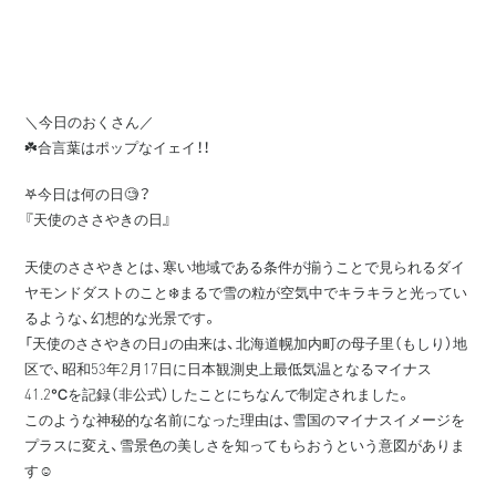
＼今日のおくさん／
☘️合言葉はポップなイェイ！！
𖤐今日は何の日🧐？
『天使のささやきの日』
天使のささやきとは、寒い地域である条件が揃うことで見られるダイ
ヤモンドダストのこと❄️まるで雪の粒が空気中でキラキラと光ってい
るような、幻想的な光景です。
「天使のささやきの日」の由来は、北海道幌加内町の母子里（もしり）地
区で、昭和53年2月17日に日本観測史上最低気温となるマイナス
41.2℃を記録（非公式）したことにちなんで制定されました。
このような神秘的な名前になった理由は、雪国のマイナスイメージを
プラスに変え、雪景色の美しさを知ってもらおうという意図がありま
す☺️