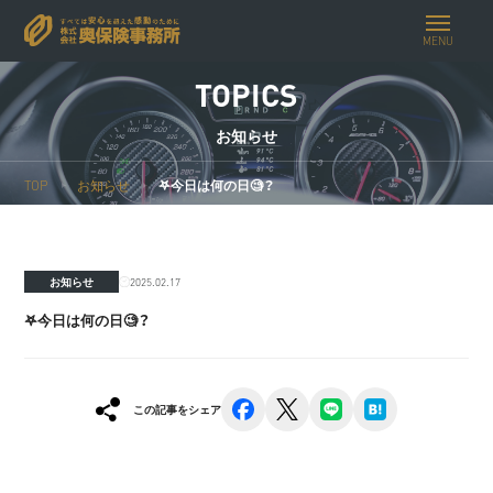
MENU
TOPICS
お知らせ
TOP
お知らせ
𖤐今日は何の日🧐？
2025.02.17
お知らせ
𖤐今日は何の日🧐？
facebook
x
line
hatena
この記事をシェア