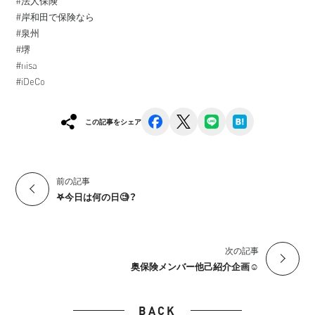
#法人保険
#岸和田で保険なら
#泉州
#堺
#nisa
#iDeCo
facebook
x
line
hatena
この記事をシェア
前の記事
𖤐今日は何の日🧐？
次の記事
奥保険メンバー他己紹介企画☺️
BACK