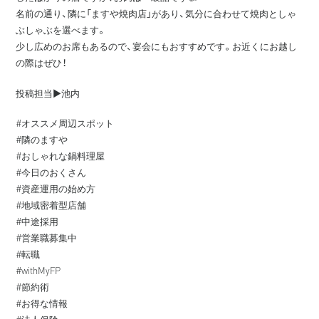
名前の通り、隣に「ますや焼肉店」があり、気分に合わせて焼肉としゃ
ぶしゃぶを選べます。
少し広めのお席もあるので、宴会にもおすすめです。お近くにお越し
の際はぜひ！
投稿担当▶️池内
#オススメ周辺スポット
#隣のますや
#おしゃれな鍋料理屋
#今日のおくさん
#資産運用の始め方
#地域密着型店舗
#中途採用
#営業職募集中
#転職
#withMyFP
#節約術
#お得な情報