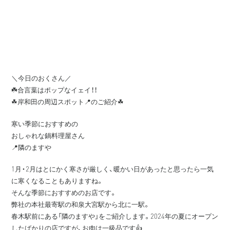
＼今日のおくさん／
☘️合言葉はポップなイェイ！！
☘︎岸和田の周辺スポット📍のご紹介☘︎
寒い季節におすすめの
おしゃれな鍋料理屋さん
📍隣のますや
1月・2月はとにかく寒さが厳しく、暖かい日があったと思ったら一気
に寒くなることもありますね。
そんな季節におすすめのお店です。
弊社の本社最寄駅の和泉大宮駅から北に一駅。
春木駅前にある「隣のますや」をご紹介します。2024年の夏にオープン
したばかりの店ですが、お肉は一級品です👍