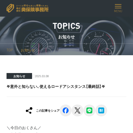
MENU
TOPICS
お知らせ
TOP
お知らせ
𖤐意外と知らない、使えるロードアシスタンス【最終話】𖤐
2025.03.08
お知らせ
𖤐意外と知らない、使えるロードアシスタンス【最終話】𖤐
facebook
x
line
hatena
この記事をシェア
＼今日のおくさん／