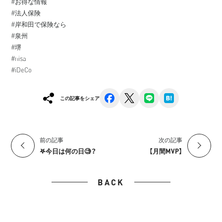
#お得な情報
#法人保険
#岸和田で保険なら
#泉州
#堺
#nisa
#iDeCo
facebook
x
line
hatena
この記事をシェア
前の記事
次の記事
𖤐今日は何の日🧐？
【月間MVP】
BACK