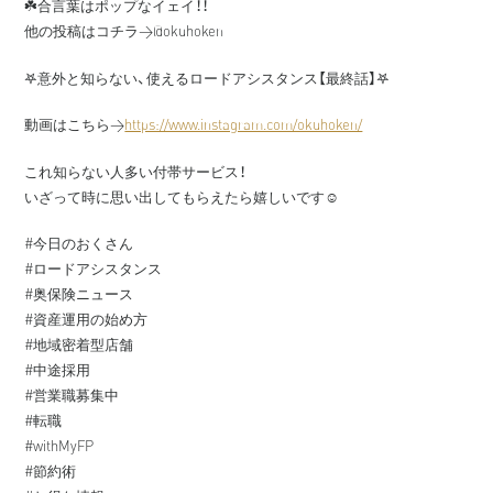
☘️合言葉はポップなイェイ！！
他の投稿はコチラ→@okuhoken
𖤐意外と知らない、使えるロードアシスタンス【最終話】𖤐
動画はこちら→
https://www.instagram.com/okuhoken/
これ知らない人多い付帯サービス！
いざって時に思い出してもらえたら嬉しいです☺️
#今日のおくさん
#ロードアシスタンス
#奥保険ニュース
#資産運用の始め方
#地域密着型店舗
#中途採用
#営業職募集中
#転職
#withMyFP
#節約術