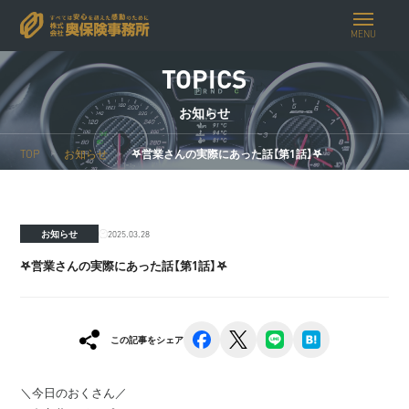
MENU
TOPICS
お知らせ
TOP
お知らせ
𖤐営業さんの実際にあった話【第1話】𖤐
2025.03.28
お知らせ
𖤐営業さんの実際にあった話【第1話】𖤐
facebook
x
line
hatena
この記事をシェア
＼今日のおくさん／