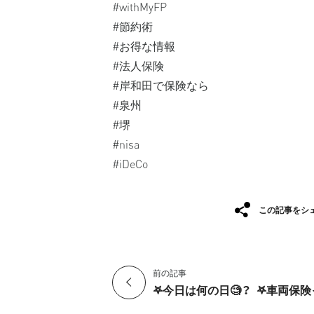
#withMyFP
#節約術
#お得な情報
#法人保険
#岸和田で保険なら
#泉州
#堺
#nisa
#iDeCo
この記事をシ
前の記事
𖤐今日は何の日🧐？
𖤐車両保険