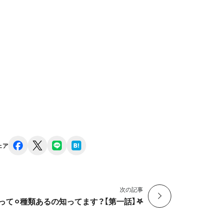
facebook
x
line
hatena
ェア
次の記事
って⚪︎種類あるの知ってます？【第一話】𖤐