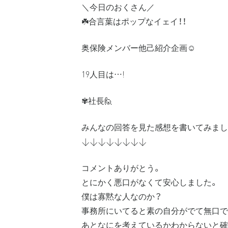
＼今日のおくさん／
☘️合言葉はポップなイェイ！！
奥保険メンバー他己紹介企画☺️
19人目は…!
✾社長🙋
みんなの回答を見た感想を書いてみまし
↓↓↓↓↓↓↓↓
コメントありがとう。
とにかく悪口がなくて安心しました。
僕は寡黙な人なのか？
事務所にいてると素の自分がでて無口で
あとなにを考えているかわからないと確