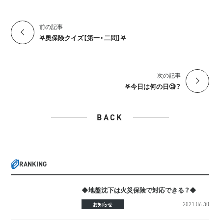
前の記事
𖤐奥保険クイズ【第一・二問】𖤐
次の記事
𖤐今日は何の日🧐？
BACK
RANKING
◆地盤沈下は火災保険で対応できる？◆
2021.06.30
お知らせ