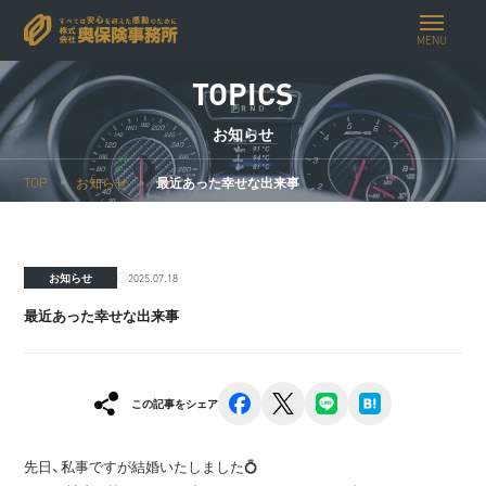
MENU
TOPICS
お知らせ
TOP
お知らせ
最近あった幸せな出来事
2025.07.18
お知らせ
最近あった幸せな出来事
facebook
x
line
hatena
この記事をシェア
先日、私事ですが結婚いたしました💍