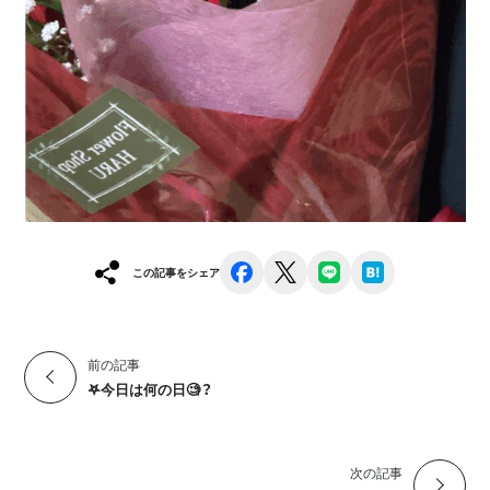
facebook
x
line
hatena
この記事をシェア
前の記事
𖤐今日は何の日🧐？
次の記事