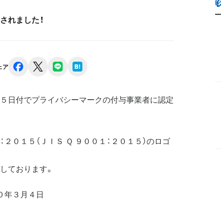
されました！
facebook
x
line
hatena
ェア
５日付でプライバシーマークの付与事業者に認定
２０１５（ＪＩＳ Ｑ ９００１：２０１５）のロゴ
しております。
０年３月４日