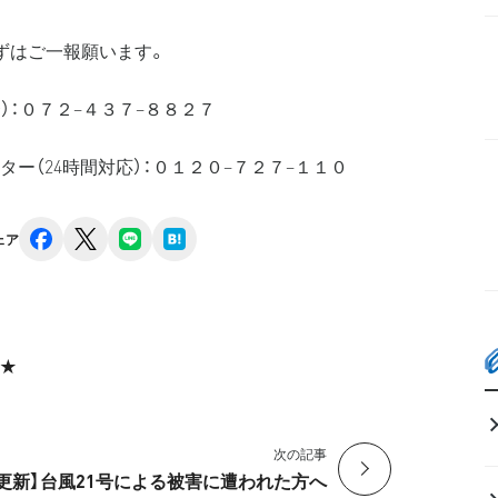
ずはご一報願います。
）：０７２−４３７−８８２７
ー（24時間対応）：０１２０−７２７−１１０
facebook
x
line
hatena
ェア
★
次の記事
日更新】台風21号による被害に遭われた方へ