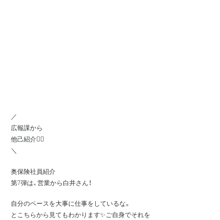
／
広報課から
他己紹介💁‍♀️
＼
奥保険社員紹介
第7弾は、営業から白井さん！
自分のペースを大事に仕事をしているな。
とこちらから見てもわかります✨ご自身でそれを