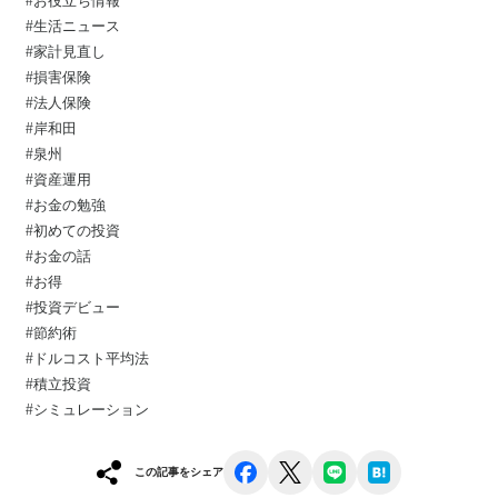
#生活ニュース
#家計見直し
#損害保険
#法人保険
#岸和田
#泉州
#資産運用⁡
#お金の勉強⁡
#初めての投資⁡
#お金の話⁡
#お得⁡
#投資デビュー⁡
#節約術
#ドルコスト平均法
#積立投資
#シミュレーション
facebook
x
line
hatena
この記事をシェア