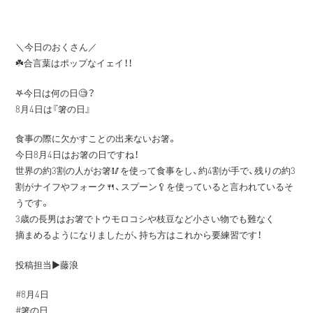
＼今日のおくさん／
☘️合言葉はポップなイェイ！！
𖤐今日は何の日🧐？
8月4日は『箸の日』
食事の際に欠かすことの出来ないお箸。
今日8月4日はお箸の日ですね！
世界の約3割の人がお箸🥢を使って食事をし、約4割が手で、残りの約3
割がナイフやフォーク🍴、スプーン🥄を使っていると言われているそ
うです。
3歳の長男はお箸でトウモロコシや枝豆など小さい物でも難なく
摘まめるようになりましたが、持ち方はこれから要練習です！
投稿担当▶️藤浪
#8月4日
#箸の日