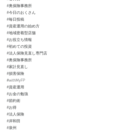
#奥保険事務所
#今日のおくさん
#毎日投稿
#資産運用の始め方
#地域密着型店舗
#お役立ち情報
#初めての投資⁡
#法人保険見直し専門店
#奥保険事務所
#家計見直し
#損害保険
#withMyFP
#資産運用⁡
#お金の勉強⁡⁡
#節約術
#お得⁡
#法人保険
#岸和田
#泉州