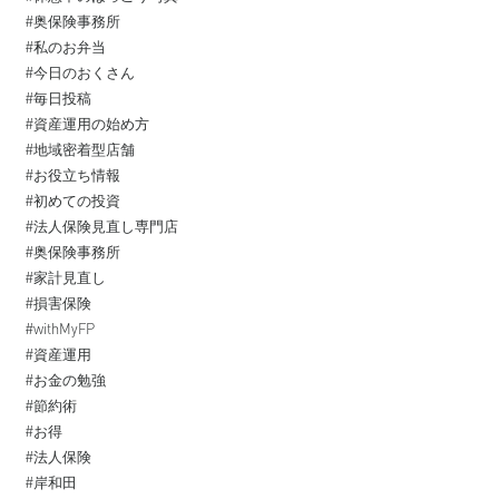
#奥保険事務所
#私のお弁当
#今日のおくさん
#毎日投稿
#資産運用の始め方
#地域密着型店舗
#お役立ち情報
#初めての投資⁡
#法人保険見直し専門店
#奥保険事務所
#家計見直し
#損害保険
#withMyFP
#資産運用⁡
#お金の勉強⁡
#節約術
#お得⁡
#法人保険
#岸和田