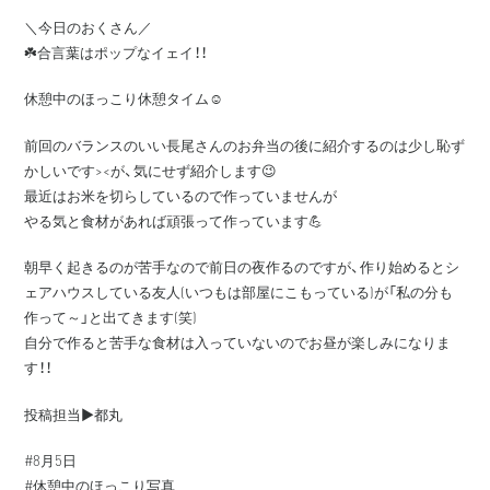
＼今日のおくさん／
☘️合言葉はポップなイェイ！！
休憩中のほっこり休憩タイム☺︎
前回のバランスのいい長尾さんのお弁当の後に紹介するのは少し恥ず
かしいです><が、気にせず紹介します😉
最近はお米を切らしているので作っていませんが
やる気と食材があれば頑張って作っています💪
朝早く起きるのが苦手なので前日の夜作るのですが、作り始めるとシ
ェアハウスしている友人(いつもは部屋にこもっている)が「私の分も
作って～」と出てきます(笑)
自分で作ると苦手な食材は入っていないのでお昼が楽しみになりま
す！！
投稿担当▶️都丸
#8月5日
#休憩中のほっこり写真