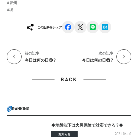
#泉州
#堺
facebook
x
line
hatena
この記事をシェア
前の記事
次の記事
今日は何の日🧐？
今日は何の日🧐？
BACK
RANKING
◆地盤沈下は火災保険で対応できる？◆
2021.06.30
お知らせ