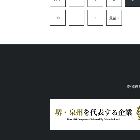
30
...
»
最後 »
奥保険