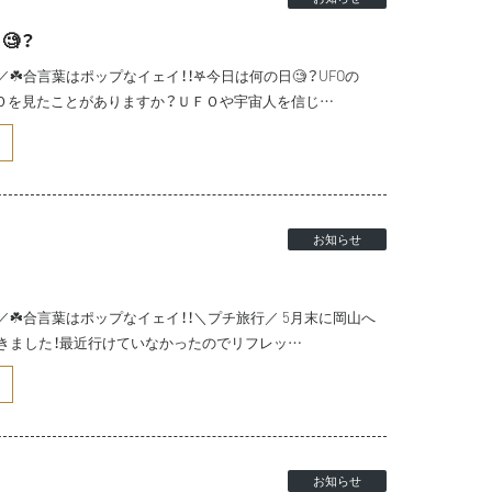
🧐？
☘️合言葉はポップなイェイ！！𖤐今日は何の日🧐？UFOの
ＦＯを見たことがありますか？ＵＦＯや宇宙人を信じ…
お知らせ
☘️合言葉はポップなイェイ！！＼プチ旅行／ 5月末に岡山へ
きました！最近行けていなかったのでリフレッ…
お知らせ