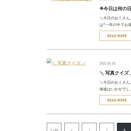
𖤐今日は何の日
＼今日のおくさん／
は「一年の中でお
READ MORE
2025.06.20
＼ 写真クイズ 
＼今日のおくさん／
体操はいかがでし
READ MORE
3 / 89
«
1
2
3