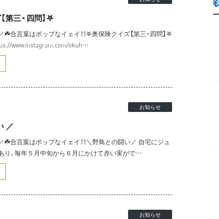
【第三・四問】𖤐
☘️合言葉はポップなイェイ！！𖤐奥保険クイズ【第三・四問】𖤐
/www.instagram.com/okuh…
お知らせ
い ／
☘️合言葉はポップなイェイ！！＼野鳥との闘い／ 自宅にジュ
あり、毎年５月中旬から６月にかけて赤い実がで…
お知らせ