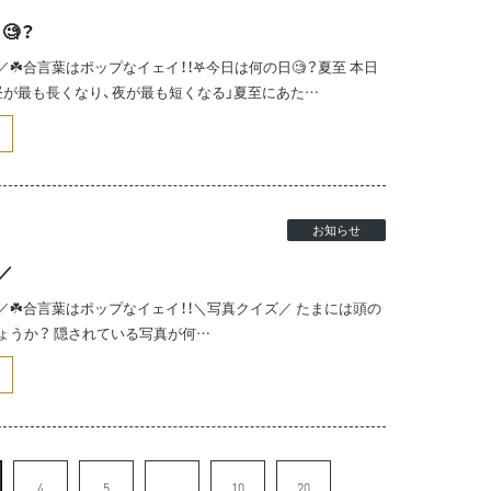
🧐？
☘️合言葉はポップなイェイ！！𖤐今日は何の日🧐？夏至 本日
昼が最も長くなり、夜が最も短くなる」夏至にあた…
お知らせ
／
☘️合言葉はポップなイェイ！！＼写真クイズ／ たまには頭の
ょうか？ 隠されている写真が何…
4
5
...
10
20