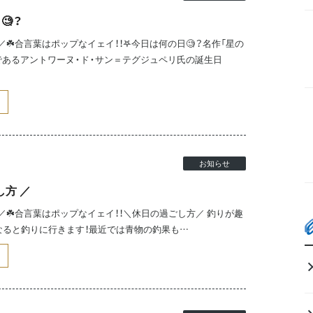
🧐？
☘️合言葉はポップなイェイ！！𖤐今日は何の日🧐？名作「星の
であるアントワーヌ・ド・サン＝テグジュペリ氏の誕生日
お知らせ
し方 ／
☘️合言葉はポップなイェイ！！＼休日の過ごし方／ 釣りが趣
なると釣りに行きます！最近では青物の釣果も…