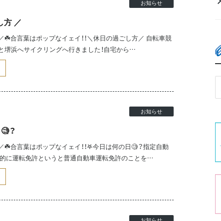
お知らせ
し方 ／
☘️合言葉はポップなイェイ！！＼休日の過ごし方／ 自転車競
と堺浜へサイクリングへ行きました！自宅から…
お知らせ
🧐？
☘️合言葉はポップなイェイ！！𖤐今日は何の日🧐？指定自動
般的に運転免許というと普通自動車運転免許のことを…
お知らせ